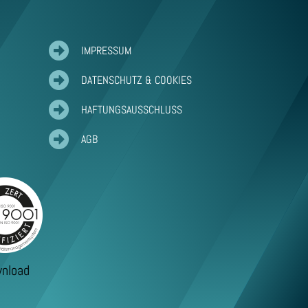

IMPRESSUM

DATENSCHUTZ & COOKIES

HAFTUNGSAUSSCHLUSS

AGB
nload