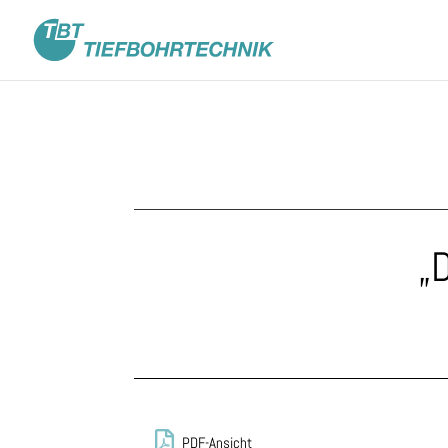
„

PDF-Ansicht