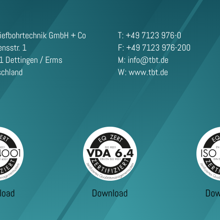
iefbohrtechnik GmbH + Co
T: +49 7123 976-0
nsstr. 1
F: +49 7123 976-200
 Dettingen / Erms
M:
info@tbt.de
schland
W: www.tbt.de
load
Download
Dow