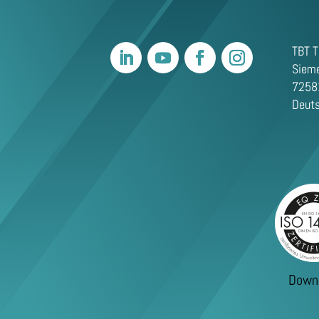
TBT T
Sieme
72581
Deut
Down