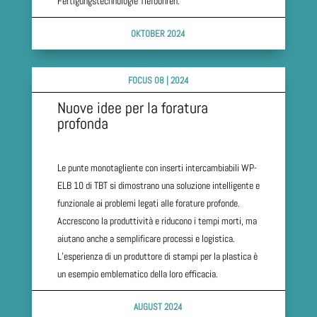
Fertigungstechnologie Tiefbohren.
OKTOBER 2024
FOCUS 08 | 2024
Nuove idee per la foratura
profonda
Le punte monotagliente con inserti intercambiabili WP-
ELB 10 di TBT si dimostrano una soluzione intelligente e
funzionale ai problemi legati alle forature profonde.
Accrescono la produttività e riducono i tempi morti, ma
aiutano anche a semplificare processi e logistica.
L’esperienza di un produttore di stampi per la plastica è
un esempio emblematico della loro efficacia.
AUGUST 2024