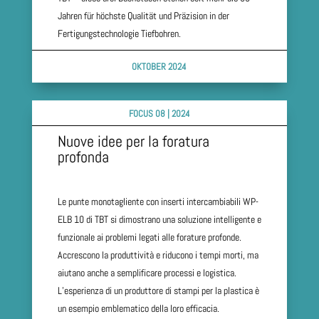
Jahren für höchste Qualität und Präzision in der
Fertigungstechnologie Tiefbohren.
OKTOBER 2024
FOCUS 08 | 2024
Nuove idee per la foratura
profonda
Le punte monotagliente con inserti intercambiabili WP-
ELB 10 di TBT si dimostrano una soluzione intelligente e
funzionale ai problemi legati alle forature profonde.
Accrescono la produttività e riducono i tempi morti, ma
aiutano anche a semplificare processi e logistica.
L’esperienza di un produttore di stampi per la plastica è
un esempio emblematico della loro efficacia.